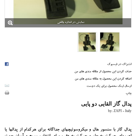
فیلتر ها
سوئیچ ها
نمایشگرها و داشبوردها
الکتروموتورها
نمایش در اندازه واقعی
کنتاکتورهای تک کنتاکت قدرت
مدارک فني
سنسورها و ابزار دقیق
سنسورهای مجاورتی
انکودر ها
تجهیزات فرمان و کنترل
نمایشگرها
اشتراک در فیسبوک
ابزارهای دستی اندازه گيری
حذف کردن این محصول از علاقه مندی های من
استروب اسکوپ
اضافه کردن این محصول به علاقه مندی های من
الکتروموتورها
ارسال لينک محصول برای يک دوست
الکتروموتورهای DC
چاپ
الکتروموتورهای AC
کنتاکتورهای آلبرایت
پدال گاز القایی دو پایی
گروه باتری
by:
ZAPI - Italy
کنترلر شارژر
شارژر ها
باتری
پدال گاز با سنسور هال و میکروسوئیچهای جداگانه برای هرکدام از پدالها یا
تجهیزات مراقبت از باتری