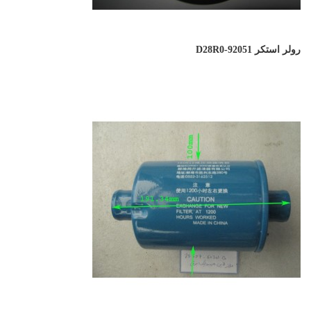
رولر استکر D28R0-92051