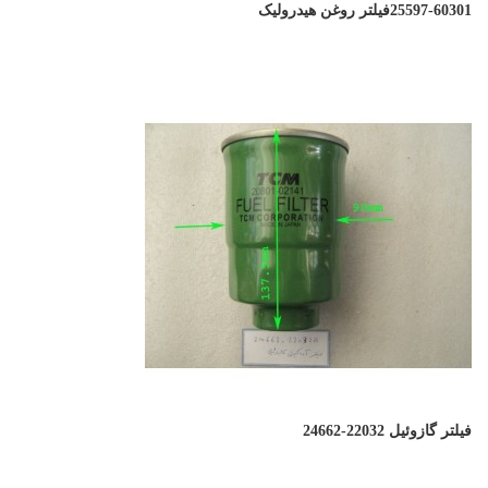
25597-60301فیلتر روغن هیدرولیک
فیلتر گازوئیل 22032-24662