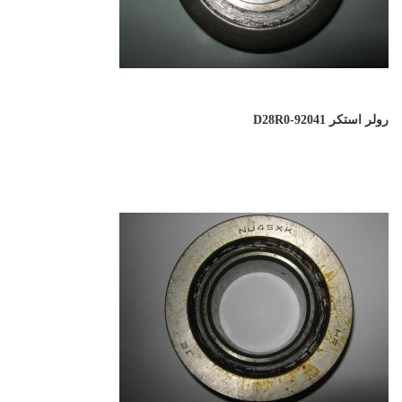
رولر استکر D28R0-92041