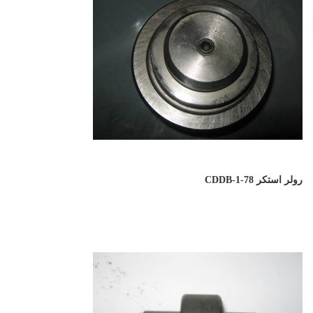
رولر استکر CDDB-1-78