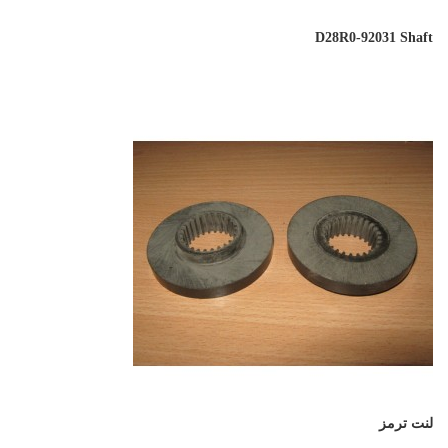
D28R0-92031 Shaft
لنت ترمز