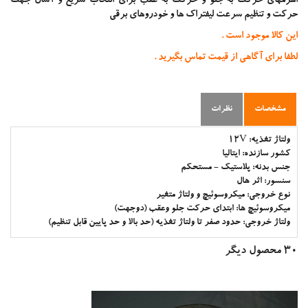
اهرمهای حرکت به جلو و حرکت به عقب برای انتخاب سریع و آسان جهت
درايوهای تغذیه شونده از باتری
حرکت و تنظیم سرعت لیفتراک ها و خودروهای برقی
نمایشگر شارژ باتری
کانکتور باتری
این کالا موجود است .
دوره های آموزشی
لطفا برای آگاهی از قیمت تماس بگیرید .
درايوها
الکترونيک
باتری و شارژر
سنسورها و دستگاه های اندازه گیری
مشخصات
نظرات
Product Types
Single Pole Double Through - SPDT Contactors
ولتاژ تغذیه:
12V
DC Series Traction Drives-Choppers
کشور سازنده:
ایتالیا
DC Seprate Excited Traction Drives-Choppers
جنس بدنه:
پلاستیک - مستحکم
DC Permanent Magnet Traction Drives-Choppers
سنسور:
اثر هال
DC Pump Drives-Choppers
نوع خروجی:
Electrical Powers Steering EPS DC
میکروسوئیچ و ولتاژ متغیر
میکروسوئیچ ها:
Electrical Powers Steering EPS AC
ابتدای حرکت جلو وعقب (دوجهت)
ولتاژ خروجی:
AC Inverter Drive Forklift EV Traction Pump
حدود صفر تا ولتاژ تغذیه (حد بالا و حد پایین قابل تنظیم)
Single Pole Single Through - SPST Contactors
30 محصول ديگر
DC Motors Direction Contactors Forklift Electric Vehicle
LF_Lead_Acid_Batteery_Chargers
HF Battery Chargers
BDIs Battery Connected
HMIs Smart Displays