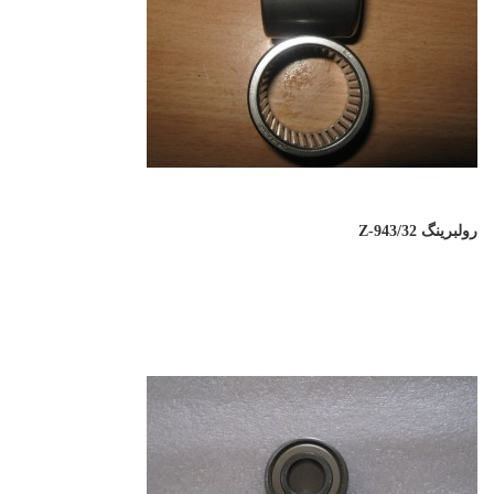
رولبرینگ Z-943/32